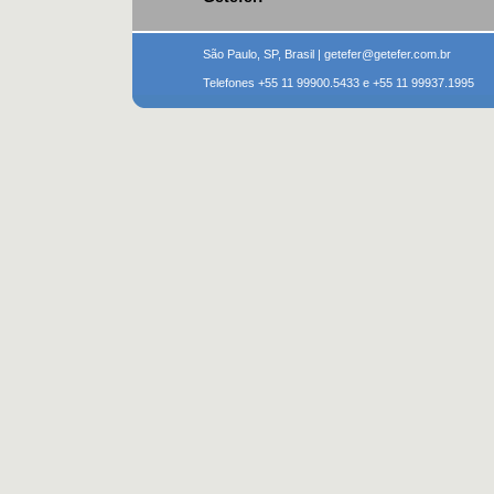
São Paulo, SP, Brasil | getefer@getefer.com.br
Telefones +55 11 99900.5433 e +55 11 99937.1995