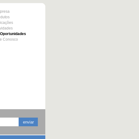
presa
odutos
icações
vidades
Oportunidades
le Conosco