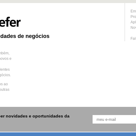
Em
Pr
Apl
No
idades de negócios
Fa
ambém,
novos e
lentes
gócios.
os ao
outras
er novidades e oportunidades da