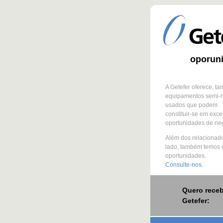
oporun
A Getefer oferece, t
equipamentos semi-
usados que podem
constituir-se em exce
oportunidades de ne
Além dos relacionad
lado, também temos 
oportunidades.
Consulte-nos.
Quero receb
Getefer: