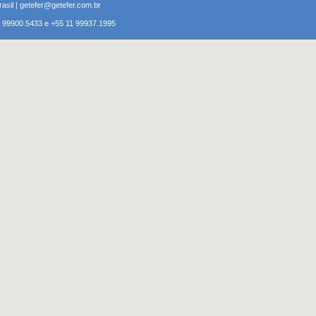
rasil | getefer@getefer.com.br
1 99900.5433 e +55 11 99937.1995