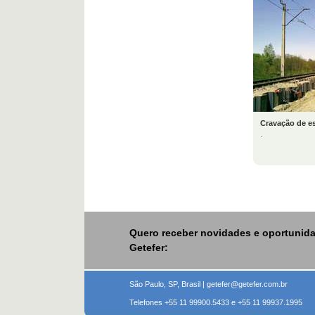
Cravação de e
.
Quero receber novidades e oportunid
Getefer:
São Paulo, SP, Brasil | getefer@getefer.com.br
Telefones +55 11 99900.5433 e +55 11 99937.1995